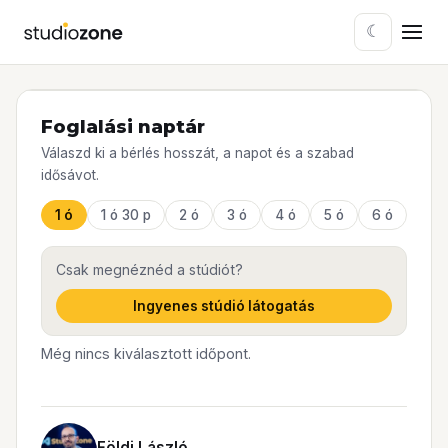
☾
Foglalási naptár
Válaszd ki a bérlés hosszát, a napot és a szabad
idősávot.
1 ó
1 ó 30 p
2 ó
3 ó
4 ó
5 ó
6 ó
Csak megnéznéd a stúdiót?
Ingyenes stúdió látogatás
Még nincs kiválasztott időpont.
Földi László